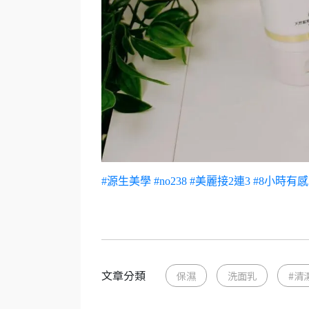
#源生美學
#no238
#美麗接2連3
#8小時有感
文章分類
保濕
洗面乳
#清