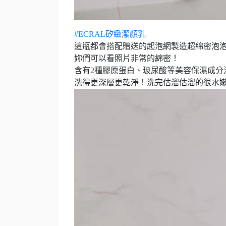
#ECRAL矽緻潔顏乳
這瓶都會搭配贈送的起泡網製造超綿密泡
妳們可以看照片非常的綿密！
含有2種膠原蛋白、玻尿酸等美容保濕成分
洗得更深層更乾淨！洗完估溜估溜的很水