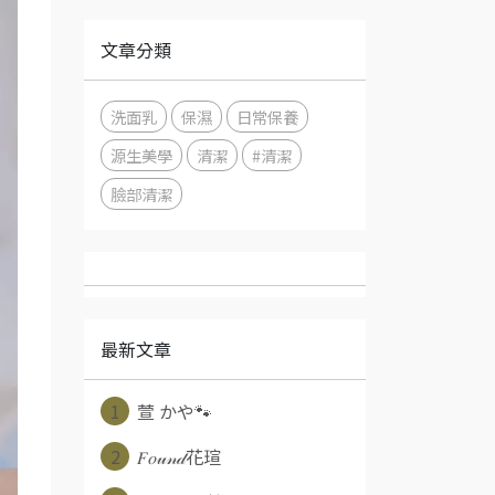
文章分類
洗面乳
保濕
日常保養
源生美學
清潔
#清潔
臉部清潔
最新文章
1
萱 かや🐾
2
𝐹𝑜𝓊𝓃𝒹花瑄