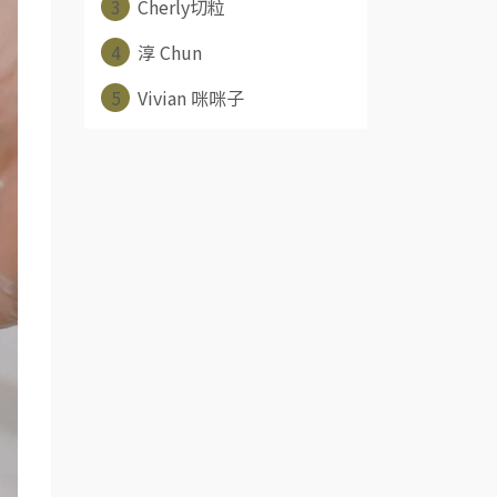
3
Cherly切粒
4
淳 Chun
5
Vivian 咪咪子