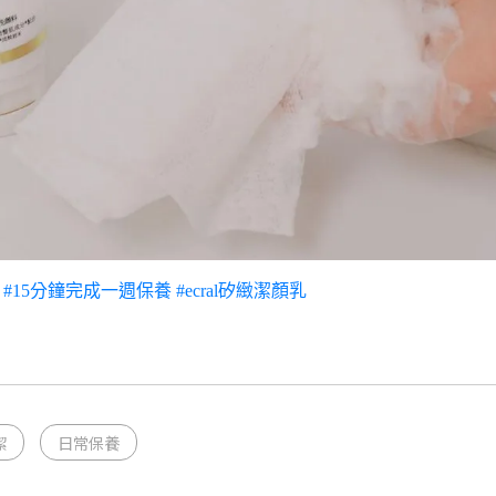
#15分鐘完成一週保養
#ecral矽緻潔顏乳
潔
日常保養