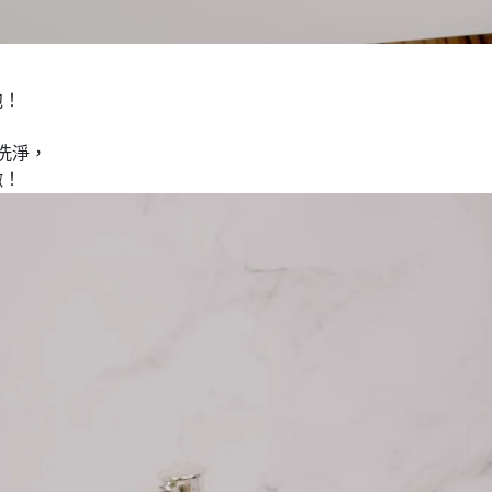
泡！
洗淨，
嫩！