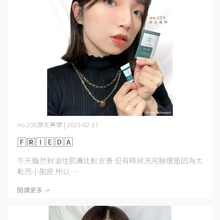
no.238源生美學 | 2023-02-17
🄵🅁🄸🄴🄳🄰
冬天雖然對油性肌膚比較友善 但有時候洗完臉還是因為太
乾而小脫皮 所以⋯
閱讀更多 ->