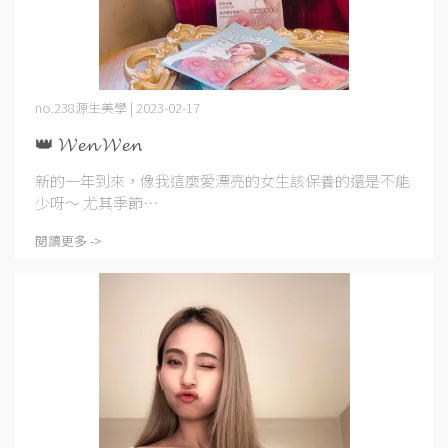
no.238源生美學 | 2023-02-17
👑 𝓦𝓮𝓷 𝓦𝓮𝓷
新的一年到來，像我這麼愛漂亮的女生該保養的還是不能
少呀～ 尤其季節⋯
閱讀更多 ->