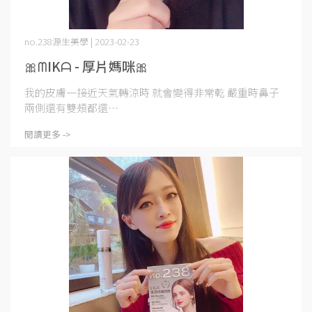
no.238源生美學 | 2023-02-23
🎀ᗰIKᗩ - 厚片媽咪🎀
我的皮膚一接近天氣轉涼時 就會變得非常乾 嚴重時鼻子
兩側還有雙頰都還⋯
閱讀更多 ->