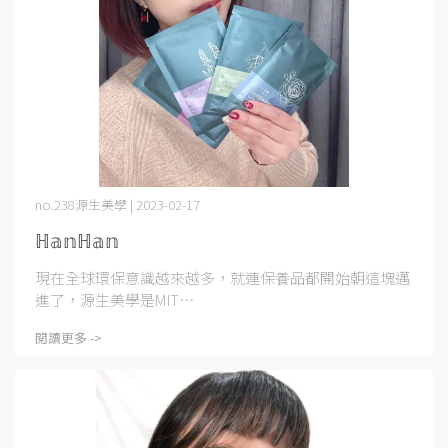
no.238源生美學 | 2023-02-17
ℍ𝕒𝕟ℍ𝕒𝕟
現在全球環保意識越來越多，就連保養品都開始朝這塊邁
進了，源生美學是MIT⋯
閱讀更多 ->