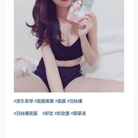
#源生美學
#面膜推薦
#面膜
#羽絲縷
#羽絲縷面膜
#卸妝
#卸妝露
#精華液