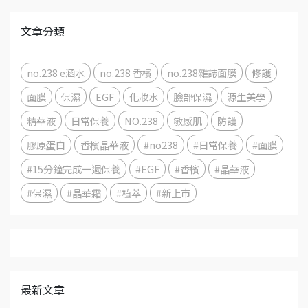
文章分類
no.238 e涵水
no.238 香檳
no.238雜誌面膜
修護
面膜
保濕
EGF
化妝水
臉部保濕
源生美學
精華液
日常保養
NO.238
敏感肌
防護
膠原蛋白
香檳晶華液
#no238
#日常保養
#面膜
#15分鐘完成一週保養
#EGF
#香檳
#晶華液
#保濕
#晶華霜
#植萃
#新上市
最新文章