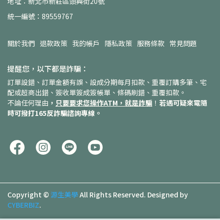
地址：新北市新莊區頭興街20號
統一編號：89559767
關於我們
退款政策
我的帳戶
隱私政策
服務條款
常見問題
提醒您，以下都是詐騙：
訂單設錯、訂單金額有誤、設成分期每月扣款、重覆訂購多筆、宅
配或超商出錯、簽收單簽成簽帳單、條碼刷錯、重覆扣款。
不論任何理由
，
只要要求您操作ATM，就是詐騙
！
若遇可疑來電隨
時可撥打165反詐騙諮詢專線。
Copyright ©
源生美學
All Rights Reserved.
Designed by
CYBERBIZ
.