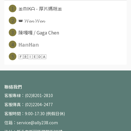
1
🎀ᗰIKᗩ - 厚片媽咪🎀
2
👑 𝓦𝓮𝓷 𝓦𝓮𝓷
3
陳嘎嘎 / Gaga Chen
4
ℍ𝕒𝕟ℍ𝕒𝕟
5
🄵🅁🄸🄴🄳🄰
聯絡我們
客服專線：(02)8201-2810
客服傳真：(02)2204-2477
客服時間：9:00-17:30 (例假日休)
信箱：service@ally238.com