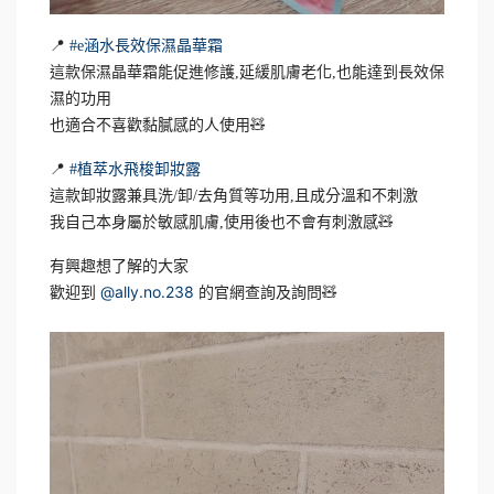
📍
#e涵水長效保濕晶華霜
這款保濕晶華霜能促進修護,延緩肌膚老化,也能達到長效保
濕的功用
也適合不喜歡黏膩感的人使用🧸
📍
#植萃水飛梭卸妝露
這款卸妝露兼具洗/卸/去角質等功用,且成分溫和不刺激
我自己本身屬於敏感肌膚,使用後也不會有刺激感🧸
有興趣想了解的大家
@ally.no.238
歡迎到
的官網查詢及詢問🧸