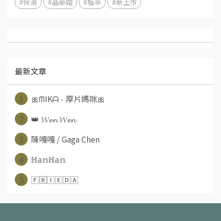
#保濕
#晶華霜
#植萃
#新上市
最新文章
1
🎀ᗰIKᗩ - 厚片媽咪🎀
2
👑 𝓦𝓮𝓷 𝓦𝓮𝓷
3
陳嘎嘎 / Gaga Chen
4
ℍ𝕒𝕟ℍ𝕒𝕟
5
🄵🅁🄸🄴🄳🄰