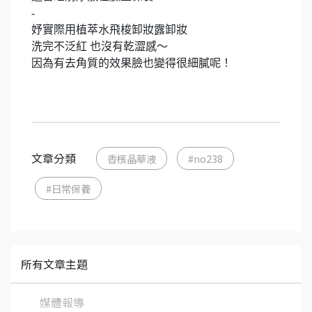
-
妤實際用植萃水飛梭卸妝露卸妝
洗完不泛紅 也沒有乾澀感～
因為有去角質的效果臉也變得很細膩呢！
文章分類
香檳晶華液
#no238
#日常保養
所有文章主題
媒體報導