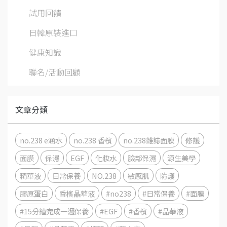
試用回饋
日韓原裝進口
健康知識
聯名/活動回顧
文章分類
no.238 e涵水
no.238 香檳
no.238雜誌面膜
修護
面膜
保濕
EGF
化妝水
臉部保濕
源生美學
精華液
日常保養
NO.238
敏感肌
防護
膠原蛋白
香檳晶華液
#no238
#日常保養
#面膜
#15分鐘完成一週保養
#EGF
#香檳
#晶華液