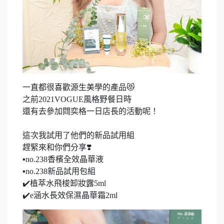
一直都很喜歡源生美學的產品😻
之前2021VOGUE風格野餐日時
還有去參加閰奕格一日店長的活動呢！
這次我試用了他們的新品試用組
趕緊來和你們分享❣️
▪️no.238香檳全效晶華液
▪️no.238新品試用包組
✔️植萃水飛梭卸妝露5ml
✔️e涵水長效保濕晶華霜2ml