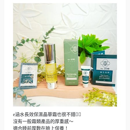
e涵水長效保濕晶華霜也很不錯👍🏻
沒有一般霜類產品的厚重感～
適合睡前厚敷在臉上保養！