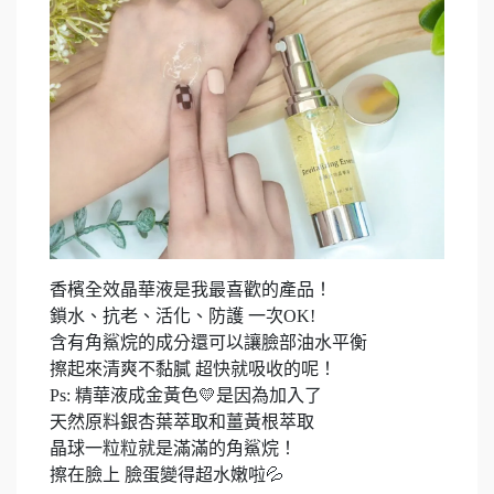
香檳全效晶華液是我最喜歡的產品！
鎖水、抗老、活化、防護 一次OK!
含有角鯊烷的成分還可以讓臉部油水平衡
擦起來清爽不黏膩 超快就吸收的呢！
Ps: 精華液成金黃色💛是因為加入了
天然原料銀杏葉萃取和薑黃根萃取
晶球一粒粒就是滿滿的角鯊烷！
擦在臉上 臉蛋變得超水嫩啦💦