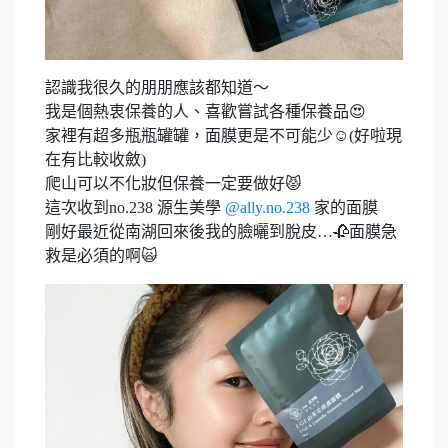
認識我很久的朋朋應該都知道～
我是個熱衷保養的人、喜歡嘗試各種保養品😍
家裡有超多瓶瓶罐罐，面膜更是不可能少☺️(好啦現
在有比較收斂)
爬山可以不化妝但保養一定要做好😾
這次收到no.238 源生美學
@ally.no.238
家的面膜
剛好最近從南湖回來後我的臉曬到脫皮…🥀面膜急
救是必須的啊🙀