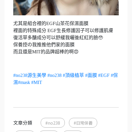
尤其是組合裡的EGF山茶花保濕面膜
裡面的特殊成分 EGF生長修護因子可以修護肌膚
復活草多醣成分可以舒緩我曬後紅紅的臉🥹
保養控の我推推他們家的面膜
而且還是MIT的品牌超棒的啊😍
#no238源生美學
#no238
#頂級植萃
#面膜
#EGF
#保
濕
#mask
#MIT
文章分類
#no238
#日常保養