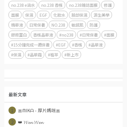
no.238 e涵水
no.238 香檳
no.238雜誌面膜
修護
面膜
保濕
EGF
化妝水
臉部保濕
源生美學
精華液
日常保養
NO.238
敏感肌
防護
膠原蛋白
香檳晶華液
#no238
#日常保養
#面膜
#15分鐘完成一週保養
#EGF
#香檳
#晶華液
#保濕
#晶華霜
#植萃
#新上市
最新文章
1
🎀ᗰIKᗩ - 厚片媽咪🎀
2
👑 𝓦𝓮𝓷 𝓦𝓮𝓷