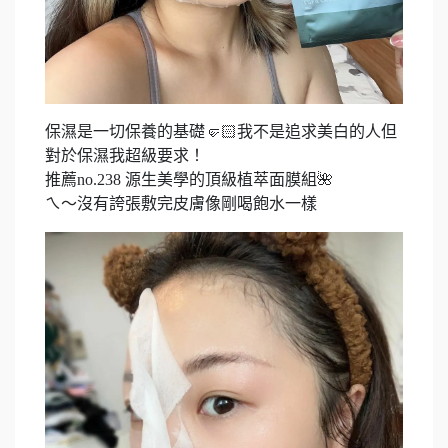
保濕是一切保養的基礎🤛🏻我不是追求美白的人但
對於保濕我超級要求！
推薦no.238 源生美學的頂級植萃面膜組🌺
ㄟ～沒有誇張敷完皮膚像剛喝飽水一樣