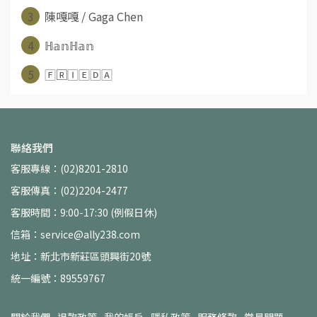
3
陳嘎嘎 / Gaga Chen
4
ℍ𝕒𝕟ℍ𝕒𝕟
5
🄵🅁🄸🄴🄳🄰
聯絡我們
客服專線：(02)8201-2810
客服傳真：(02)2204-2477
客服時間：9:00-17:30 (例假日休)
信箱：service@ally238.com
地址：新北市新莊區頭興街20號
統一編號：89559767