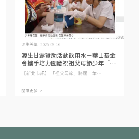
源生美學 | 2025-09-16
源生甘露贊助活動飲用水－華山基金
會攜手培力園慶祝祖父母節少年「愛
流目油」逗樂阿嬤破涕為笑
【新北市訊】 「祖父母節」將屆，華⋯
閱讀更多 ->