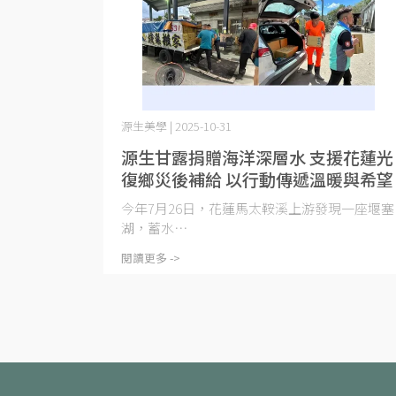
源生美學 | 2025-10-31
源生甘露捐贈海洋深層水 支援花蓮光
復鄉災後補給 以行動傳遞溫暖與希望
今年7月26日，花蓮馬太鞍溪上游發現一座堰塞
湖，蓄水⋯
閱讀更多 ->