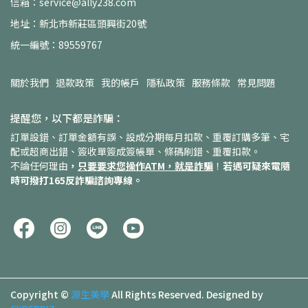
信箱：service@ally238.com
地址：新北市新莊區頭興街20號
統一編號：89559767
關於我們
退款政策
我的帳戶
隱私政策
服務條款
常見問題
提醒您，以下都是詐騙：
訂單設錯、訂單金額有誤、設成分期每月扣款、重覆訂購多筆、宅
配或超商出錯、簽收單簽成簽帳單、條碼刷錯、重覆扣款。
不論任何理由
，
只要要求您操作ATM，就是詐騙
！
若遇可疑來電隨
時可撥打165反詐騙諮詢專線。
Copyright ©
源生美學
All Rights Reserved.
Designed by