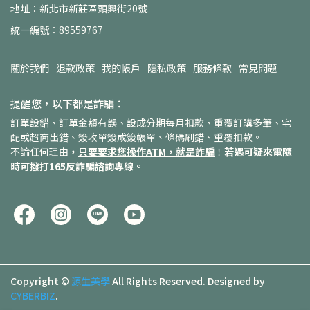
地址：新北市新莊區頭興街20號
統一編號：89559767
關於我們
退款政策
我的帳戶
隱私政策
服務條款
常見問題
提醒您，以下都是詐騙：
訂單設錯、訂單金額有誤、設成分期每月扣款、重覆訂購多筆、宅
配或超商出錯、簽收單簽成簽帳單、條碼刷錯、重覆扣款。
不論任何理由
，
只要要求您操作ATM，就是詐騙
！
若遇可疑來電隨
時可撥打165反詐騙諮詢專線。
Copyright ©
源生美學
All Rights Reserved.
Designed by
CYBERBIZ
.